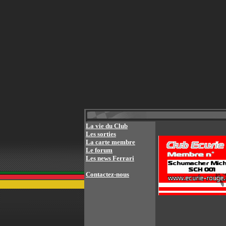
La vie du Club
Les sorties
La carte membre
Le forum
Les news Ferrari
Contactez-nous