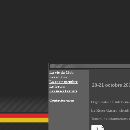
La vie du Club
Les sorties
La carte membre
20-21 octobre 20
Le forum
Les news Ferrari
Contactez-nous
Organisation Club Ecuri
Le Resto Gastro
, circui
Toutes les informations s