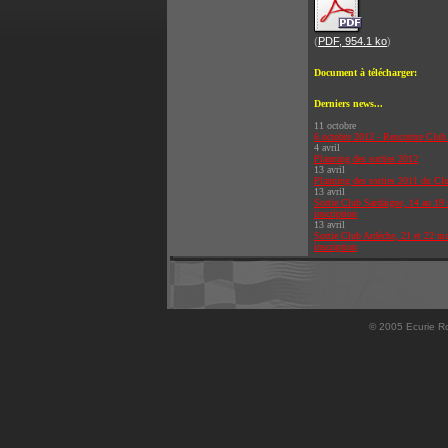
(
PDF, 954.1 ko
)
Document à télécharger:
Derniers news...
11 octobre
6 octobre 2012 - Rencontre Club
4 avril
Planning des sorties 2012
13 avril
Planning des sorties 2011 du Cl
13 avril
Sortie Club Sardaigne, 14 au 19 
inscription
13 avril
Sortie Club Ardèche, 21 et 22 ma
inscription
© 2005 Ecurie Ro