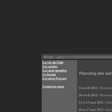
La vie du Club
Les sorties
La carte membre
Planning des sor
Le forum
Les news Ferrari
Contactez-nous
14 avril 2012 :
Rencontr
28 avril 2012 :
Rencontr
12 et 13 mai 2012 :
Sort
26 et 27 mai 2012 :
Invi