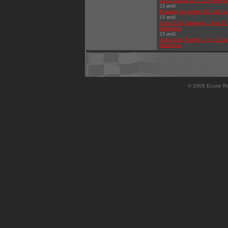
20-21 octobre 2012 : Le Resto G
13 avril
Planning des sorties 2011 du Cl
13 avril
Sortie Club Sardaigne, 14 au 19 
inscription
13 avril
Sortie Club Ardèche, 21 et 22 ma
inscription
© 2005 Ecurie Ro