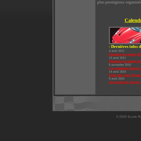
plus prestigieux organisé
Calendr
- Dernières infos d
4 avril 2012
Planning des sorties 20
13 avril 2011
Planning des sorties 2
6 novembre 2010
Les avantages réservés 
14 avril 2010
Week-end Saint Tropez 
9 avril 2010
Aux portes du Vercors, 
© 2005 Ecurie Ro