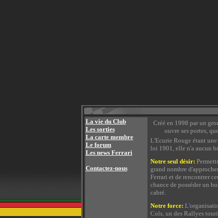
La vie du Club
Créé en 1998 par un grou
Les sorties
ouvre ses portes, qu
La carte membre
L'Ecurie Rouge étant une
Le forum
loi 1901, elle n'a aucun bu
Les news Ferrari
Notre seul désir:
Permettr
Contactez-nous
grand nombre d'approcher
Ferrari et de rencontrer ce
chance de posséder un bo
cabré.
Notre force:
L'organisati
Cols, un des Rallyes touri